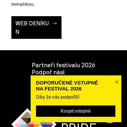
tematikou.
WEB DENÍKU
N
Partneři festivalu 2026
Podpoř nás!
Dobrovolnictví
DOPORUČENÉ VSTUPNÉ 

O festivalu
NA FESTIVAL 2026
Tým
Díky že nás podpoříš!
Koupit vstupné
POSLAT
DAR