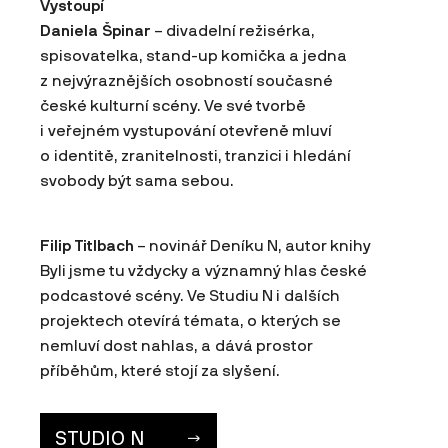
Vystoupí
Daniela Špinar
– divadelní režisérka,
spisovatelka, stand-up komička a jedna
z nejvýraznějších osobností současné
české kulturní scény. Ve své tvorbě
i veřejném vystupování otevřeně mluví
o identitě, zranitelnosti, tranzici i hledání
svobody být sama sebou.
Filip Titlbach
– novinář Deníku N, autor knihy
Byli jsme tu vždycky a významný hlas české
podcastové scény. Ve Studiu N i dalších
projektech otevírá témata, o kterých se
nemluví dost nahlas, a dává prostor
příběhům, které stojí za slyšení.
STUDIO N