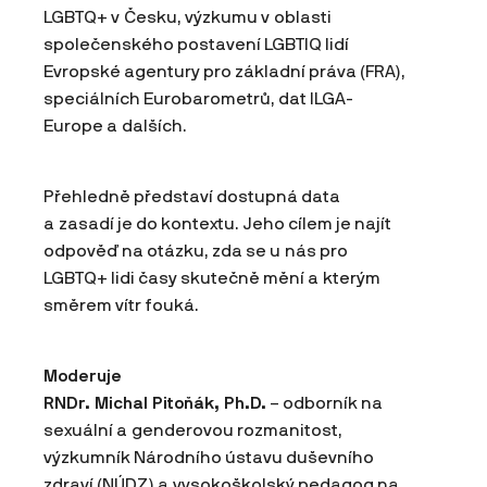
LGBTQ+ v Česku, výzkumu v oblasti
společenského postavení LGBTIQ lidí
Evropské agentury pro základní práva (FRA),
speciálních Eurobarometrů, dat ILGA-
Europe a dalších.
Přehledně představí dostupná data
a zasadí je do kontextu. Jeho cílem je najít
odpověď na otázku, zda se u nás pro
LGBTQ+ lidi časy skutečně mění a kterým
směrem vítr fouká.
Moderuje
RNDr. Michal Pitoňák, Ph.D.
– odborník na
sexuální a genderovou rozmanitost,
výzkumník Národního ústavu duševního
zdraví (NÚDZ) a vysokoškolský pedagog na