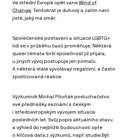
Ve střední Evropě opět vane
Wind of
Change
. Tentokrát je duhový a zatím není
jisté, jaký má směr.
Společenské postavení a situace LGBTQ+
lidí se v průběhu časů proměňuje. Některá
queer témata širší společnost již přijala,
u jiných vývoj postupuje jen pomalu.
A některá stále vyvolávají negativní, a často
zpolitizované reakce.
Výzkumník Michal Pitoňák posluchačstvo
své přednášky seznámí s českým
i středoevropským vývojem situace
posledních let. Svůj popis aktuálního stavu
a výhled do nejbližší budoucnosti opře
o klíčová data z výzkumů, např. studie Být