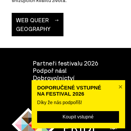
snižujících kvalitu života.
WEB QUEER
GEOGRAPHY
Partneři festivalu 2026
Podpoř nás!
Dobrovolnictví
O festivalu
DOPORUČENÉ VSTUPNÉ 

Tým
NA FESTIVAL 2026
Díky že nás podpoříš!
Koupit vstupné
POSLAT
DAR