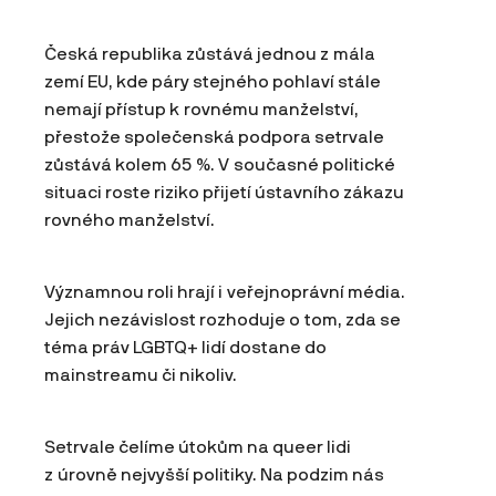
Česká republika zůstává jednou z mála
zemí EU, kde páry stejného pohlaví stále
nemají přístup k rovnému manželství,
přestože společenská podpora setrvale
zůstává kolem 65 %. V současné politické
situaci roste riziko přijetí ústavního zákazu
rovného manželství.
Významnou roli hrají i veřejnoprávní média.
Jejich nezávislost rozhoduje o tom, zda se
téma práv LGBTQ+ lidí dostane do
mainstreamu či nikoliv.
Setrvale čelíme útokům na queer lidi
z úrovně nejvyšší politiky. Na podzim nás