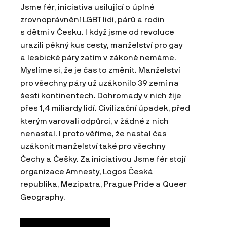
Jsme fér, iniciativa usilující o úplné
zrovnoprávnění LGBT lidí, párů a rodin
s dětmi v Česku. I když jsme od revoluce
urazili pěkný kus cesty, manželství pro gay
a lesbické páry zatím v zákoně nemáme.
Myslíme si, že je čas to změnit. Manželství
pro všechny páry už uzákonilo 39 zemí na
šesti kontinentech. Dohromady v nich žije
přes 1,4 miliardy lidí. Civilizační úpadek, před
kterým varovali odpůrci, v žádné z nich
nenastal. I proto věříme, že nastal čas
uzákonit manželství také pro všechny
Čechy a Češky. Za iniciativou Jsme fér stojí
organizace Amnesty, Logos Česká
republika, Mezipatra, Prague Pride a Queer
Geography.