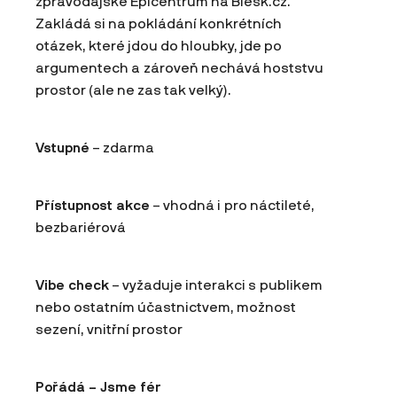
zpravodajské Epicentrum na Blesk.cz.
Zakládá si na pokládání konkrétních
otázek, které jdou do hloubky, jde po
argumentech a zároveň nechává hoststvu
prostor (ale ne zas tak velký).
Vstupné
– zdarma
Přístupnost akce
– vhodná i pro náctileté,
bezbariérová
Vibe check
– vyžaduje interakci s publikem
nebo ostatním účastnictvem, možnost
sezení, vnitřní prostor
Pořádá – Jsme fér