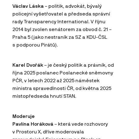
Václav Láska
– politik, advokát, bývalý
policejní vyšetřovatel a předseda správní
rady Transparency International. V říjnu
2014 byl zvolen senátorem za obvod č. 21 –
Praha 5 (jako nestraník za SZ a KDU-ČSL
s podporou Pirátů).
Karel Dvořák
– je český politik a právník, od
října 2025 poslanec Poslanecké sněmovny
PČR, v letech 2022 až 2025 náměstek
ministra spravedlnosti ČR, od května 2025
místopředseda hnutí STAN.
Moderuje
Pavlína Horáková
– která vede rozhovory
v Prostoru X, dříve moderovala