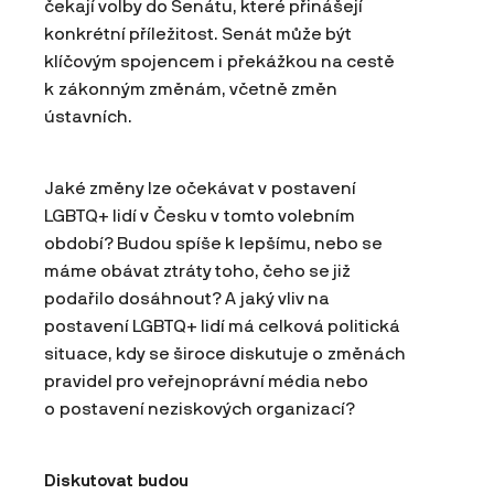
čekají volby do Senátu, které přinášejí
konkrétní příležitost. Senát může být
klíčovým spojencem i překážkou na cestě
k zákonným změnám, včetně změn
ústavních.
Jaké změny lze očekávat v postavení
LGBTQ+ lidí v Česku v tomto volebním
období? Budou spíše k lepšímu, nebo se
máme obávat ztráty toho, čeho se již
podařilo dosáhnout? A jaký vliv na
postavení LGBTQ+ lidí má celková politická
situace, kdy se široce diskutuje o změnách
pravidel pro veřejnoprávní média nebo
o postavení neziskových organizací?
Diskutovat budou