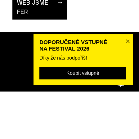
WEB JSME
FER
DOPORUČENÉ VSTUPNÉ 

Partneři festivalu 2026
NA FESTIVAL 2026
Podpoř nás!
Díky že nás podpoříš!
Dobrovolnictví
O festivalu
Koupit vstupné
Tým
POSLAT
DAR