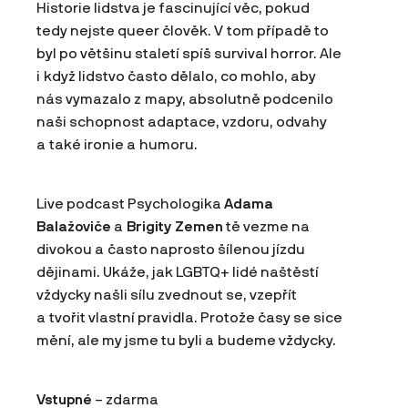
Historie lidstva je fascinující věc, pokud
tedy nejste queer člověk. V tom případě to
byl po většinu staletí spíš survival horror. Ale
i když lidstvo často dělalo, co mohlo, aby
nás vymazalo z mapy, absolutně podcenilo
naši schopnost adaptace, vzdoru, odvahy
a také ironie a humoru.
Live podcast Psychologika
Adama
Balažoviče
a
Brigity Zemen
tě vezme na
divokou a často naprosto šílenou jízdu
dějinami. Ukáže, jak LGBTQ+ lidé naštěstí
vždycky našli sílu zvednout se, vzepřít
a tvořit vlastní pravidla. Protože časy se sice
mění, ale my jsme tu byli a budeme vždycky.
Vstupné
– zdarma