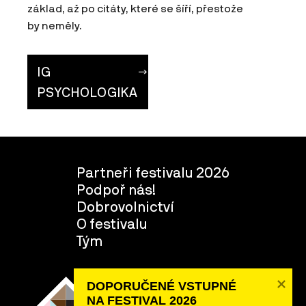
základ, až po citáty, které se šíří, přestože
by neměly.
IG
PSYCHOLOGIKA
Partneři festivalu 2026
Podpoř nás!
Dobrovolnictví
O festivalu
Tým
DOPORUČENÉ VSTUPNÉ 

NA FESTIVAL 2026