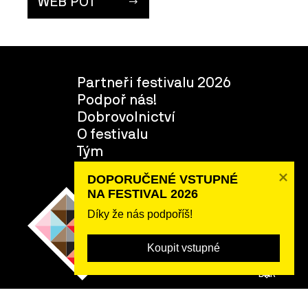
WEB POT
Partneři festivalu 2026
Podpoř nás!
Dobrovolnictví
O festivalu
Tým
DOPORUČENÉ VSTUPNÉ 

NA FESTIVAL 2026
Díky že nás podpoříš!
Koupit vstupné
POSLAT
DAR