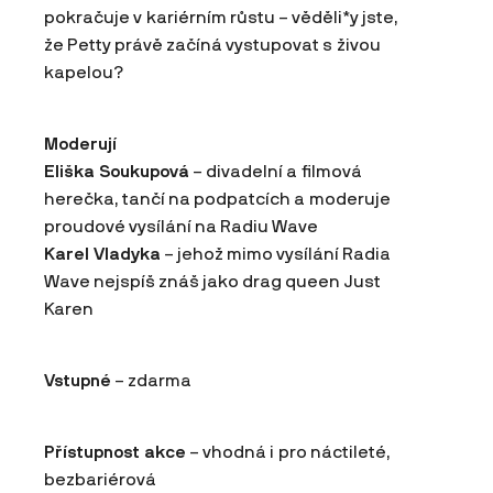
pokračuje v kariérním růstu – věděli*y jste,
že Petty právě začíná vystupovat s živou
kapelou?
Moderují
Eliška Soukupová
– divadelní a filmová
herečka, tančí na podpatcích a moderuje
proudové vysílání na Radiu Wave
Karel Vladyka
– jehož mimo vysílání Radia
Wave nejspíš znáš jako drag queen Just
Karen
Vstupné
– zdarma
Přístupnost akce
– vhodná i pro náctileté,
bezbariérová