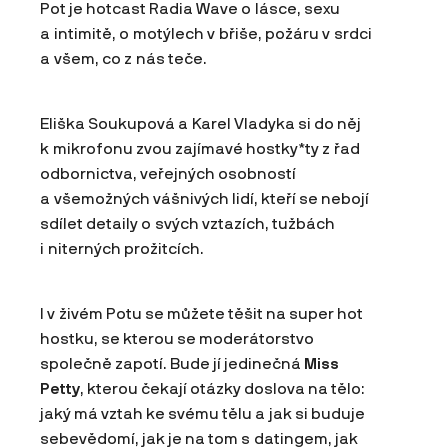
Pot je hotcast Radia Wave o lásce, sexu
a intimitě, o motýlech v břiše, požáru v srdci
a všem, co z nás teče.
Eliška Soukupová a Karel Vladyka si do něj
k mikrofonu zvou zajímavé hostky*ty z řad
odbornictva, veřejných osobností
a všemožných vášnivých lidí, kteří se nebojí
sdílet detaily o svých vztazích, tužbách
i niterných prožitcích.
I v živém Potu se můžete těšit na super hot
hostku, se kterou se moderátorstvo
společně zapotí. Bude jí jedinečná
Miss
Petty
, kterou čekají otázky doslova na tělo:
jaký má vztah ke svému tělu a jak si buduje
sebevědomí, jak je na tom s datingem, jak