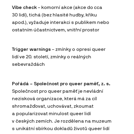
Vibe check
– komorní akce (akce do cca
30 lidí), tichá (bez hlasité hudby, křiku
apod.), vyžaduje interakci s publikem nebo
ostatním účastnictvem, vnitřní prostor
Trigger warnings
– zmínky o opresi queer
lidí ve 20. století, zmínky o reálných
sebevraždách
Pořádá – Společnost pro queer paměť, z. s.
Společnost pro queer paměť je nevládní
nezisková organizace, která má za cíl
shromažďovat, uchovávat, zkoumat
a popularizovat minulost queer lidí
v českých zemích. Je rozdělena na muzeum
s unikátní sbírkou dokladů životů queer lidí