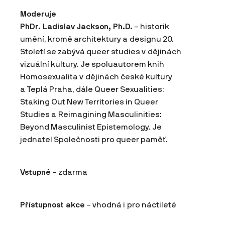
Moderuje
PhDr. Ladislav Jackson, Ph.D.
– historik
umění, kromě architektury a designu 20.
Století se zabývá queer studies v dějinách
vizuální kultury. Je spoluautorem knih
Homosexualita v dějinách české kultury
a Teplá Praha, dále Queer Sexualities:
Staking Out New Territories in Queer
Studies a Reimagining Masculinities:
Beyond Masculinist Epistemology. Je
jednatel Společnosti pro queer paměť.
Vstupné
– zdarma
Přístupnost akce
– vhodná i pro náctileté