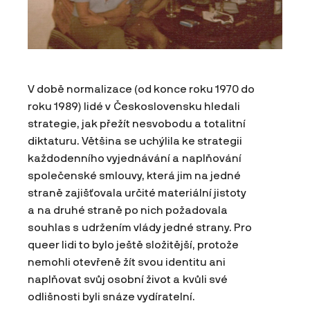
V době normalizace (od konce roku 1970 do
roku 1989) lidé v Československu hledali
strategie, jak přežít nesvobodu a totalitní
diktaturu. Většina se uchýlila ke strategii
každodenního vyjednávání a naplňování
společenské smlouvy, která jim na jedné
straně zajišťovala určité materiální jistoty
a na druhé straně po nich požadovala
souhlas s udržením vlády jedné strany. Pro
queer lidi to bylo ještě složitější, protože
nemohli otevřeně žít svou identitu ani
naplňovat svůj osobní život a kvůli své
odlišnosti byli snáze vydíratelní.