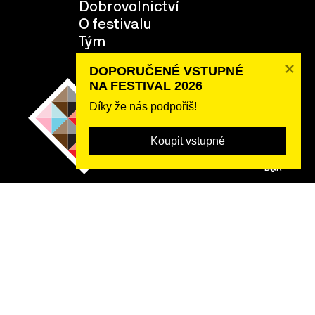
Dobrovolnictví
O festivalu
Tým
DOPORUČENÉ VSTUPNÉ 

NA FESTIVAL 2026
Díky že nás podpoříš!
Koupit vstupné
POSLAT
DAR
2026 ©
Rybná 716/24, 110 00 Praha 1, IČO 22842730, DIČ CZ22842730,
Zápis ve spolkovém rejstříku: Městský soud v Praze, oddíl L,
vložka 22311.