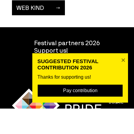
WEB KIND
Festival partners 2026
Support us!
Volunteers
SUGGESTED FESTIVAL 
About the festival
CONTRIBUTION 2026
Team
Thanks for supporting us! 
Pay contribution
DONATE