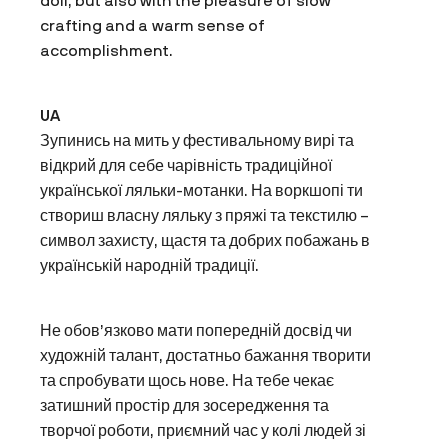
doll, but also with the pleasure of slow
crafting and a warm sense of
accomplishment.
UA
Зупинись на мить у фестивальному вирі та
відкрий для себе чарівність традиційної
української ляльки-мотанки. На воркшопі ти
створиш власну ляльку з пряжі та текстилю –
символ захисту, щастя та добрих побажань в
українській народній традиції.
Не обов’язково мати попередній досвід чи
художній талант, достатньо бажання творити
та спробувати щось нове. На тебе чекає
затишний простір для зосередження та
творчої роботи, приємний час у колі людей зі