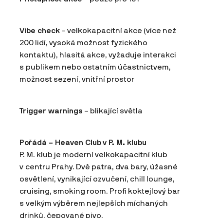
Vibe check
– velkokapacitní akce (více než
200 lidí, vysoká možnost fyzického
kontaktu), hlasitá akce, vyžaduje interakci
s publikem nebo ostatním účastnictvem,
možnost sezení, vnitřní prostor
Trigger warnings
– blikající světla
Pořádá – Heaven Club
v P. M. klubu
P. M. klub je moderní velkokapacitní klub
v centru Prahy. Dvě patra, dva bary, úžasné
osvětlení, vynikající ozvučení, chill lounge,
cruising, smoking room. Profi koktejlový bar
s velkým výběrem nejlepších míchaných
drinků, čepované pivo.