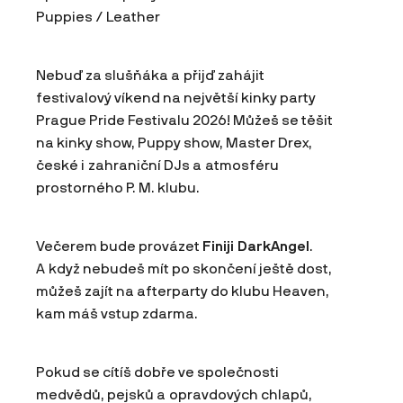
Puppies / Leather
Nebuď za slušňáka a přijď zahájit
festivalový víkend na největší kinky party
Prague Pride Festivalu 2026! Můžeš se těšit
na kinky show, Puppy show, Master Drex,
české i zahraniční DJs a atmosféru
prostorného P. M. klubu.
Večerem bude provázet
Finiji DarkAngel
.
A když nebudeš mít po skončení ještě dost,
můžeš zajít na afterparty do klubu Heaven,
kam máš vstup zdarma.
Pokud se cítíš dobře ve společnosti
medvědů, pejsků a opravdových chlapů,