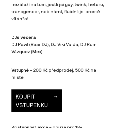
nezáleží na tom, jestli jsi gay, twink, hetero,
transgender, nebinární, fluidní: jsi prostě
vítán*a!
DJs večera
DJ Pawl (Bear DJ), DJ Viki Valda, DJ Rom
Vázquez (Mex)
Vstupné
– 200 Kč předprodej, 500 Kč na
místě
KOUPIT
VSTUPENKU
Přístupnost akce
– pouze pro 18+