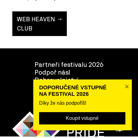
WEB HEAVEN
CLUB
Partneři festivalu 2026
Podpoř nás!
Dobrovolnictví
O festivalu
DOPORUČENÉ VSTUPNÉ 

NA FESTIVAL 2026
Tým
Díky že nás podpoříš!
Koupit vstupné
POSLAT
DAR