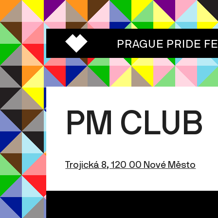
PRAGUE PRIDE F
PM CLUB
Trojická 8, 120 00 Nové Město