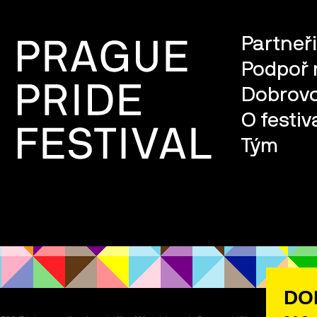
Partneři
Podpoř 
Dobrovo
O festiv
Tým
DO