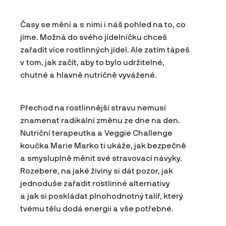
Časy se mění a s nimi i náš pohled na to, co
jíme. Možná do svého jídelníčku chceš
zařadit více rostlinných jídel. Ale zatím tápeš
v tom, jak začít, aby to bylo udržitelné,
chutné a hlavně nutričně vyvážené.
Přechod na rostlinnější stravu nemusí
znamenat radikální změnu ze dne na den.
Nutriční terapeutka a Veggie Challenge
koučka Marie Marko ti ukáže, jak bezpečně
a smysluplně měnit své stravovací návyky.
Rozebere, na jaké živiny si dát pozor, jak
jednoduše zařadit rostlinné alternativy
a jak si poskládat plnohodnotný talíř, který
tvému tělu dodá energii a vše potřebné.