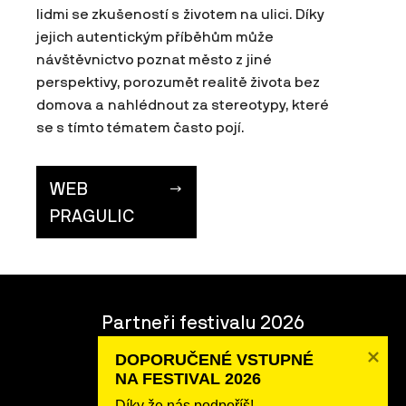
lidmi se zkušeností s životem na ulici. Díky
jejich autentickým příběhům může
návštěvnictvo poznat město z jiné
perspektivy, porozumět realitě života bez
domova a nahlédnout za stereotypy, které
se s tímto tématem často pojí.
WEB
PRAGULIC
Partneři festivalu 2026
Podpoř nás!
DOPORUČENÉ VSTUPNÉ 

Dobrovolnictví
NA FESTIVAL 2026
O festivalu
Díky že nás podpoříš!