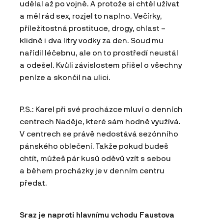
udělal až po vojně. A protože si chtěl užívat
a měl rád sex, rozjel to naplno. Večírky,
příležitostná prostituce, drogy, chlast –
klidně i dva litry vodky za den. Soud mu
nařídil léčebnu, ale on to prostředí neustál
a odešel. Kvůli závislostem přišel o všechny
peníze a skončil na ulici.
P.S.: Karel při své procházce mluví o denních
centrech Naděje, které sám hodně využívá.
V centrech se právě nedostává sezónního
pánského oblečení. Takže pokud budeš
chtít, můžeš pár kusů oděvů vzít s sebou
a během procházky je v denním centru
předat.
Sraz je naproti hlavnímu vchodu Faustova