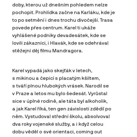
doby, kterou už dnešním pohledem nelze
pochopit. Prohlídka začne na Karláku, kde je
to po setmění i dnes trochu divočejší. Trasa
povede přes centrum. Karel ti ukáže
vyhlášené podniky devadesátek, kde se
lovili zákazníci, i Hlavák, kde se odehrával
stěžejní děj filmu Mandragora.
Karel vypadá jako skejťák v letech,
s mikinou a čepicí s placatým kšiltem,
s tváří plnou hlubokých vrásek. Narodil se
v Praze a letos mu bylo šedesát. Vyrůstal
sice v úplné rodině, ale táta byl alkoholik,
a jak Karel říká, ten gen závislosti zdědil po
něm. Vystudoval střední školu, absolvoval
dva roky vojenské služby, a i když celou
dobu věděl o své orientaci, coming out