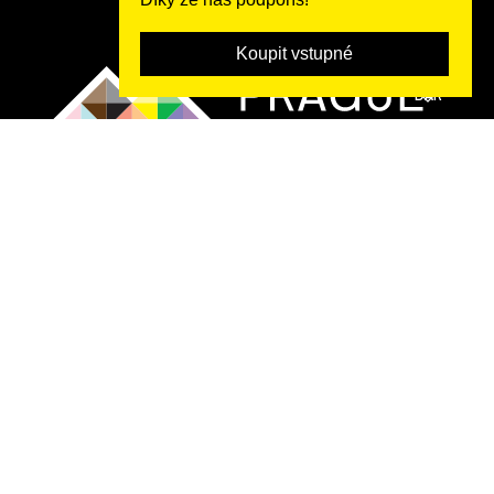
Tým
Koupit vstupné
POSLAT
DAR
2026 ©
Rybná 716/24, 110 00 Praha 1, IČO 22842730, DIČ CZ22842730,
Zápis ve spolkovém rejstříku: Městský soud v Praze, oddíl L,
vložka 22311.
Festival organizuje spolek
Prague Pride