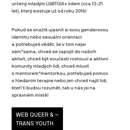
určený mladým LGBTQIA+ lidem (cca 13–21
let), který existuje už od roku 2016!
Pokud se snažíš ujasnit si svou genderovou
identitu nebo sexuální orientaci
a potřebuješ vědět, že v tom nejsi
sám*sama, chceš se zapojit do našich
aktivit, chceš být součástí rostoucí a aktivní
komunity mladých lidí, chceš mluvit
s mentorem*mentorkou, potřebuješ pomoc
s hledáním terapie nebo jen chceš najít lidi,
kteří ti budou rozumět, tak u nás jsi na
správném místě!
WEB QUEER &
TRANS YOUTH