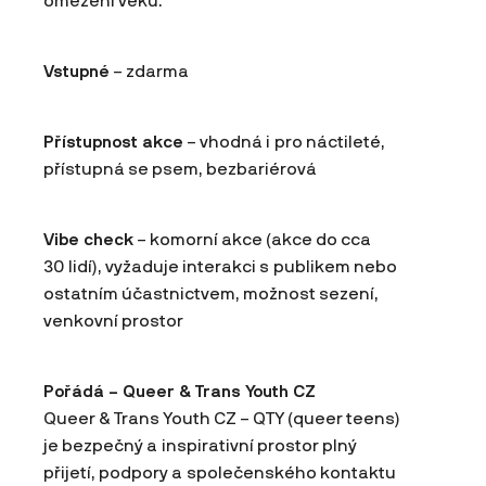
omezení věku.
Vstupné
– zdarma
Přístupnost akce
– vhodná i pro náctileté,
přístupná se psem, bezbariérová
Vibe check
– komorní akce (akce do cca
30 lidí), vyžaduje interakci s publikem nebo
ostatním účastnictvem, možnost sezení,
venkovní prostor
Pořádá – Queer & Trans Youth CZ
Queer & Trans Youth CZ – QTY (queer teens)
je bezpečný a inspirativní prostor plný
přijetí, podpory a společenského kontaktu