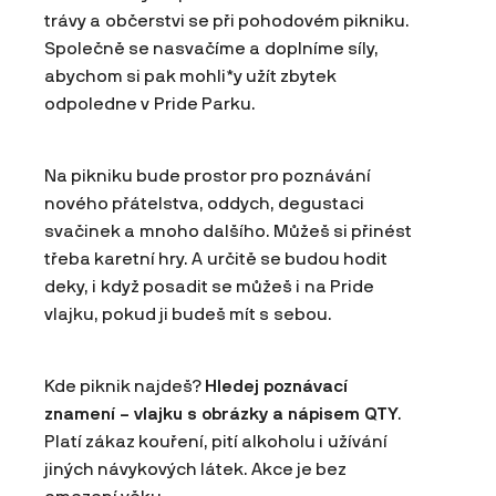
trávy a občerstvi se při pohodovém pikniku.
Společně se nasvačíme a doplníme síly,
abychom si pak mohli*y užít zbytek
odpoledne v Pride Parku.
Na pikniku bude prostor pro poznávání
nového přátelstva, oddych, degustaci
svačinek a mnoho dalšího. Můžeš si přinést
třeba karetní hry. A určitě se budou hodit
deky, i když posadit se můžeš i na Pride
vlajku, pokud ji budeš mít s sebou.
Kde piknik najdeš?
Hledej poznávací
znamení – vlajku s obrázky a nápisem QTY
.
Platí zákaz kouření, pití alkoholu i užívání
jiných návykových látek. Akce je bez