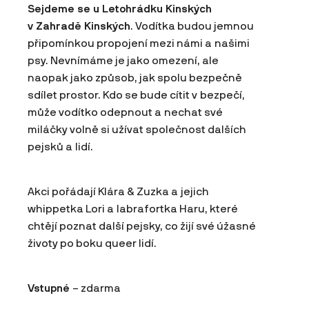
Sejdeme se u Letohrádku Kinských
v Zahradě Kinských
. Vodítka budou jemnou
připomínkou propojení mezi námi a našimi
psy. Nevnímáme je jako omezení, ale
naopak jako způsob, jak spolu bezpečně
sdílet prostor. Kdo se bude cítit v bezpečí,
může vodítko odepnout a nechat své
miláčky volně si užívat společnost dalších
pejsků a lidí.
Akci pořádají Klára & Zuzka a jejich
whippetka Lori a labrafortka Haru, které
chtějí poznat další pejsky, co žijí své úžasné
životy po boku queer lidí.
Vstupné
– zdarma