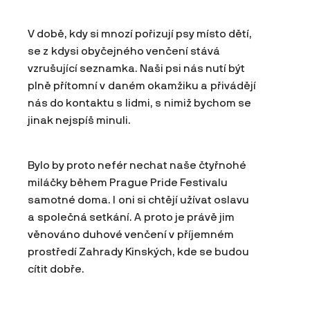
V době, kdy si mnozí pořizují psy místo dětí,
se z kdysi obyčejného venčení stává
vzrušující seznamka. Naši psi nás nutí být
plně přítomní v daném okamžiku a přivádějí
nás do kontaktu s lidmi, s nimiž bychom se
jinak nejspíš minuli.
Bylo by proto nefér nechat naše čtyřnohé
miláčky během Prague Pride Festivalu
samotné doma. I oni si chtějí užívat oslavu
a společná setkání. A proto je právě jim
věnováno duhové venčení v příjemném
prostředí Zahrady Kinských, kde se budou
cítit dobře.