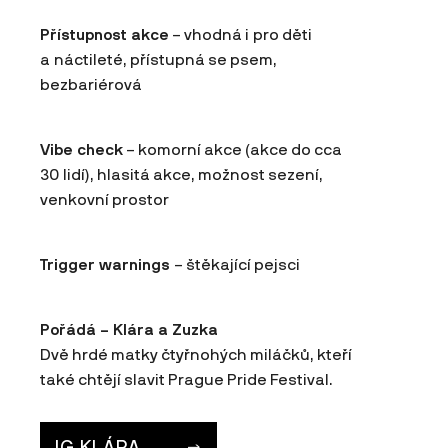
Přístupnost akce
– vhodná i pro děti
a náctileté, přístupná se psem,
bezbariérová
Vibe check
– komorní akce (akce do cca
30 lidí), hlasitá akce, možnost sezení,
venkovní prostor
Trigger warnings
– štěkající pejsci
Pořádá – Klára a Zuzka
Dvě hrdé matky čtyřnohých miláčků, kteří
také chtějí slavit Prague Pride Festival.
IG KLÁRA