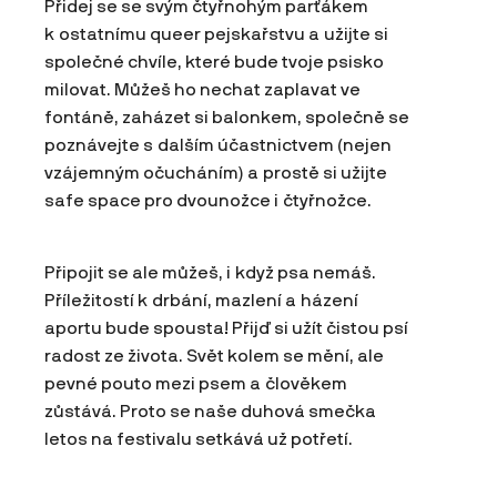
Přidej se se svým čtyřnohým parťákem
k ostatnímu queer pejskařstvu a užijte si
společné chvíle, které bude tvoje psisko
milovat. Můžeš ho nechat zaplavat ve
fontáně, zaházet si balonkem, společně se
poznávejte s dalším účastnictvem (nejen
vzájemným očucháním) a prostě si užijte
safe space pro dvounožce i čtyřnožce.
Připojit se ale můžeš, i když psa nemáš.
Příležitostí k drbání, mazlení a házení
aportu bude spousta! Přijď si užít čistou psí
radost ze života. Svět kolem se mění, ale
pevné pouto mezi psem a člověkem
zůstává. Proto se naše duhová smečka
letos na festivalu setkává už potřetí.