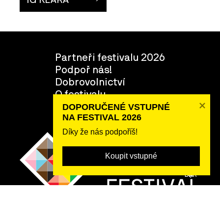
Partneři festivalu 2026
Podpoř nás!
Dobrovolnictví
O festivalu
Tým
DOPORUČENÉ VSTUPNÉ 

NA FESTIVAL 2026
Díky že nás podpoříš!
Koupit vstupné
POSLAT
DAR