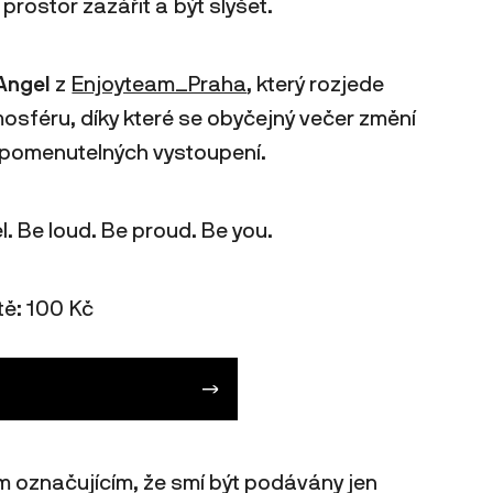
rostor zazářit a být slyšet.
Angel
z
Enjoyteam_Praha
, který rozjede
osféru, díky které se obyčejný večer změní
apomenutelných vystoupení.
. Be loud. Be proud. Be you.
tě: 100 Kč
 označujícím, že smí být podávány jen