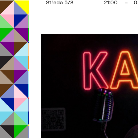
Středa 5/8
21:00
–
0