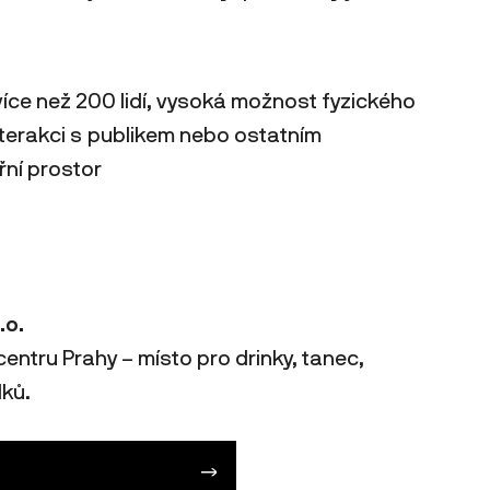
více než 200 lidí, vysoká možnost fyzického
nterakci s publikem nebo ostatním
řní prostor
.o.
 centru Prahy – místo pro drinky, tanec,
dků.