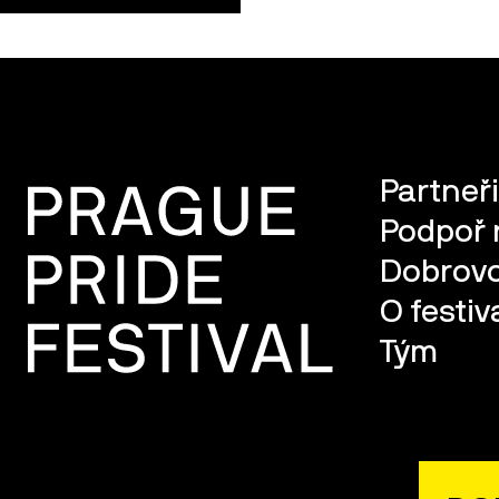
Partneři
Podpoř 
Dobrovo
O festiv
Tým