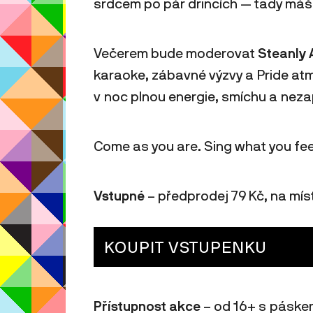
srdcem po pár drincích — tady máš p
Večerem bude moderovat
Steanly 
karaoke, zábavné výzvy a Pride atm
v noc plnou energie, smíchu a nez
Come as you are. Sing what you feel
Vstupné
– předprodej 79 Kč, na mís
KOUPIT VSTUPENKU
Přístupnost akce
– od 16+ s páskem