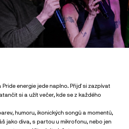
a Pride energie jede naplno. Přijď si zazpívat
zatančit si a užít večer, kde se z každého
barev, humoru, ikonických songů a momentů,
váš jako diva, s partou u mikrofonu, nebo jen