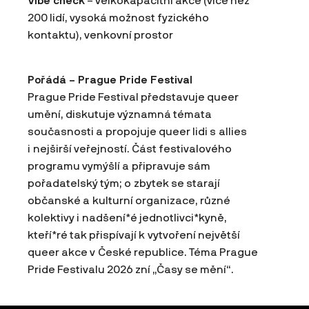
Vibe check
– velkokapacitní akce (více než
200 lidí, vysoká možnost fyzického
kontaktu), venkovní prostor
Pořádá – Prague Pride Festival
Prague Pride Festival představuje queer
umění, diskutuje významná témata
současnosti a propojuje queer lidi s allies
i nejširší veřejností. Část festivalového
programu vymýšlí a připravuje sám
pořadatelský tým; o zbytek se starají
občanské a kulturní organizace, různé
kolektivy i nadšení*é jednotlivci*kyně,
kteří*ré tak přispívají k vytvoření největší
queer akce v České republice. Téma Prague
Pride Festivalu 2026 zní „Časy se mění“.