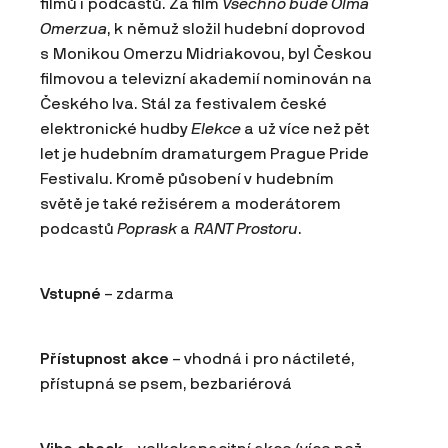
filmů i podcastů. Za film
Všechno bude
Olma
Omerzua
, k němuž složil hudební doprovod
s Monikou Omerzu Midriakovou, byl Českou
filmovou a televizní akademií nominován na
Českého lva. Stál za festivalem české
elektronické hudby
Elekce
a už více než pět
let je hudebním dramaturgem Prague Pride
Festivalu. Kromě působení v hudebním
světě je také režisérem a moderátorem
podcastů
Poprask
a
RANT Prostoru
.
Vstupné
– zdarma
Přístupnost akce
– vhodná i pro náctileté,
přístupná se psem, bezbariérová