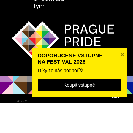
Tým
DOPORUČENÉ VSTUPNÉ 

NA FESTIVAL 2026
Díky že nás podpoříš!
Koupit vstupné
POSLAT
DAR
2026 ©
Rybná 716/24, 110 00 Praha 1, IČO 22842730, DIČ CZ22842730,
Zápis ve spolkovém rejstříku: Městský soud v Praze, oddíl L,
vložka 22311.
Festival organizuje spolek
Prague Pride