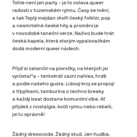
Tohle není jen party – je to oslava queer
radosti v tuzemském rytmu. Časy se mění,
a tak Teplý mejdan zkvíří český folklór, pop
a nesmrtelné české hity a promění je
v novodobé taneční verze. Naživo bude hrát
česká kapela, která starým vypalovačkám
dodá moderní queer nádech.
Přijď si zatančit na písničky, na kterých jsi
vyrůstal*a – tentokrát zazní nahlas, hrdě
a podle našeho gusta. Lidový kroj se propojí
s třpytkami, tamburína s techno breaky
a každý beat dostane komunitní vibe. Ať
přijdeš z nostalgie, kvůli rytmu nebo rebelii,
jsi tu správně!
Žádný dresscode. Žádný stud. Jen hudba,