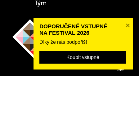
Tým
DOPORUČENÉ VSTUPNÉ 

NA FESTIVAL 2026
Díky že nás podpoříš!
Koupit vstupné
POSLAT
DAR
2026 ©
Rybná 716/24, 110 00 Praha 1, IČO 22842730, DIČ CZ22842730,
Zápis ve spolkovém rejstříku: Městský soud v Praze, oddíl L,
vložka 22311.
Festival organizuje spolek
Prague Pride