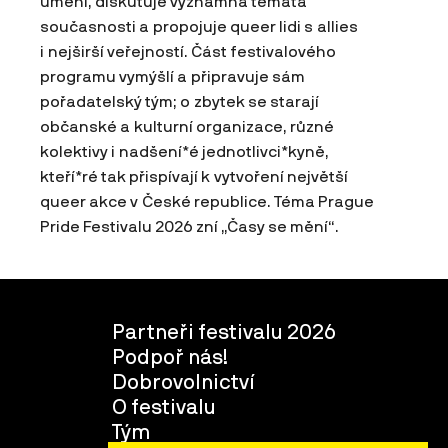
umění, diskutuje významná témata
současnosti a propojuje queer lidi s allies
i nejširší veřejností. Část festivalového
programu vymýšlí a připravuje sám
pořadatelský tým; o zbytek se starají
občanské a kulturní organizace, různé
kolektivy i nadšení*é jednotlivci*kyně,
kteří*ré tak přispívají k vytvoření největší
queer akce v České republice. Téma Prague
Pride Festivalu 2026 zní „Časy se mění“.
Partneři festivalu 2026
Podpoř nás!
Dobrovolnictví
O festivalu
Tým