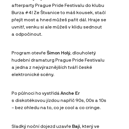
afterparty Prague Pride Festivalu do klubu
Burza #4! Ze Štvanice to máš kousek, stačí
přejít most a hned můžeš pařit dál. Hraje se
uvnitř, venku si ale můžeš v klidu sednout
a odpočinout.
Program otevře
Šimon Holý
, dlouholetý
hudební dramaturg Prague Pride Festivalu
a jedna z nejvýraznějších tváří české
elektronické scény.
Po půlnoci ho vystřídá
Anche Er
s diskotékovou jízdou napříč 90s, 00s a 10s
– bez ohledu na to, co je cool a co cringe.
Sladký noční dojezd uzavře
Baji
, který ve