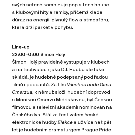
svých setech kombinuje pop a tech house
s klubovými hity a remixy, přičemž klade
důraz na energii, plynulý flow a atmosféru,
která drží parket v pohybu.
Line-up
22:00–0:00 Šimon Holý
Šimon Holý pravidelně vystupuje v klubech
a na festivalech jako DJ. Hudbu ale také
skládá, je hudebně podepsaný pod řadou
filmů i podcastů. Za film
Všechno bude Olma
Omerzua
, k němuž složil hudební doprovod
s Monikou Omerzu Midriakovou, byl Českou
filmovou a televizní akademií nominován na
Českého lva. Stál za festivalem české
elektronické hudby
Elekce
a už více než pět
let je hudebním dramaturgem Prague Pride