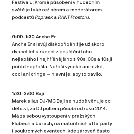
Festivalu. Kromě působení v hudebním
světě je také režisérem a moderátorem
podcastů
Poprask
a
RANT
Prostoru
.
0:00–1:30 Anche Er
Anche Er si svůj diskopříběh žije už skoro
dvacet let a radost z pouštění toho
nejlepšího i nejhříšnějšího z 90s, 00s a 10s ji
pořád nepřešla. Neřeší vysoké ani nízké,
cool ani cringe — hlavní je, aby to bavilo.
1:30–3:00 Baji
Marek alias DJ/MC Baji se hudbě věnuje od
dětství, za DJ pultem působí od roku 2014.
Má za sebou vystoupení v pražských
klubech a barech, na maturitních afterparty
i soukromých eventech, kde zároveň často