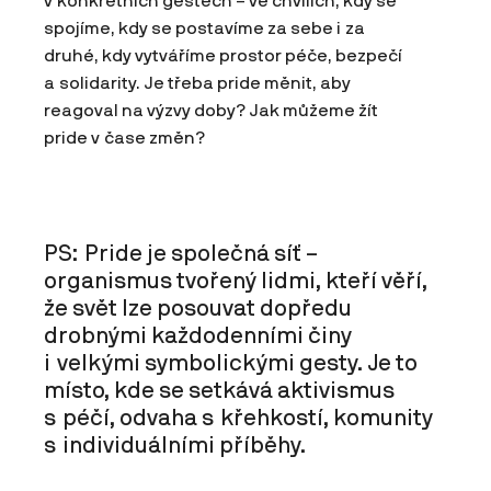
v konkrétních gestech – ve chvílích, kdy se
spojíme, kdy se postavíme za sebe i za
druhé, kdy vytváříme prostor péče, bezpečí
a solidarity. Je třeba pride měnit, aby
reagoval na výzvy doby? Jak můžeme žít
pride v čase změn?
PS: Pride je společná síť –
organismus tvořený lidmi, kteří věří,
že svět lze posouvat dopředu
drobnými každodenními činy
i velkými symbolickými gesty. Je to
místo, kde se setkává aktivismus
s péčí, odvaha s křehkostí, komunity
s individuálními příběhy.