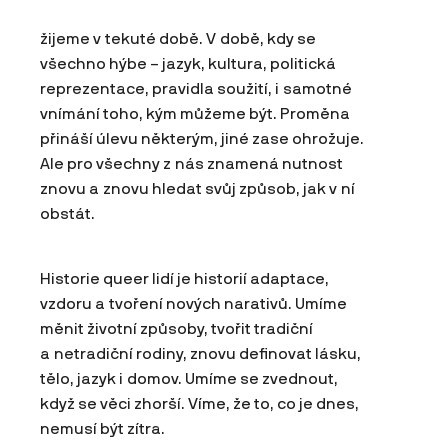
žijeme v tekuté době. V době, kdy se
všechno hýbe – jazyk, kultura, politická
reprezentace, pravidla soužití, i samotné
vnímání toho, kým můžeme být. Proměna
přináší úlevu některým, jiné zase ohrožuje.
Ale pro všechny z nás znamená nutnost
znovu a znovu hledat svůj způsob, jak v ní
obstát.
Historie queer lidí je historií adaptace,
vzdoru a tvoření nových narativů. Umíme
měnit životní způsoby, tvořit tradiční
a netradiční rodiny, znovu definovat lásku,
tělo, jazyk i domov. Umíme se zvednout,
když se věci zhorší. Víme, že to, co je dnes,
nemusí být zítra.