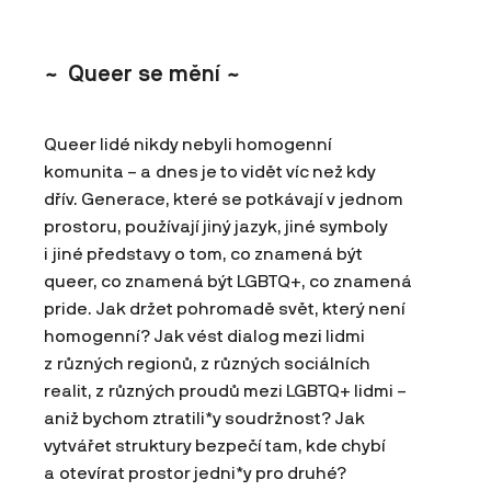
~
Queer se mění
~
Queer lidé nikdy nebyli homogenní
komunita – a dnes je to vidět víc než kdy
dřív. Generace, které se potkávají v jednom
prostoru, používají jiný jazyk, jiné symboly
i jiné představy o tom, co znamená být
queer, co znamená být LGBTQ+, co znamená
pride. Jak držet pohromadě svět, který není
homogenní? Jak vést dialog mezi lidmi
z různých regionů, z různých sociálních
realit, z různých proudů mezi LGBTQ+ lidmi –
aniž bychom ztratili*y soudržnost? Jak
vytvářet struktury bezpečí tam, kde chybí
a otevírat prostor jedni*y pro druhé?