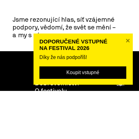
Jsme rezonující hlas, síť vzájemné
podpory, vědomí, že svět se mění –
a my s ním.
DOPORUČENÉ VSTUPNÉ 

NA FESTIVAL 2026
Díky že nás podpoříš!
Partneři festivalu 2026
Koupit vstupné
Podpoř nás!
POSLAT
Dobrovolnictví
DAR
O festivalu
Tým