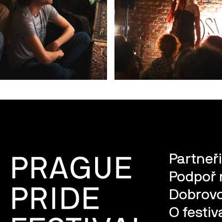
Partneři
Podpoř 
Dobrovo
O festiv