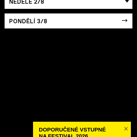
NEDĚLE 2/8
PONDĚLÍ 3/8
Partneři festivalu 2026
Podpoř nás!
Dobrovolnictví
O festivalu
Tým
DOPORUČENÉ VSTUPNÉ 

NA FESTIVAL 2026