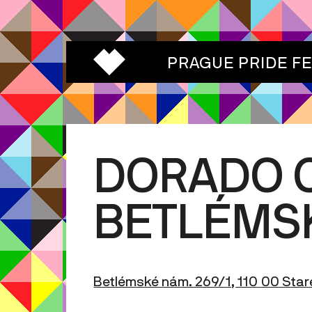
PRAGUE PRIDE F
DORADO 
BETLÉMS
Betlémské nám. 269/1, 110 00 Sta