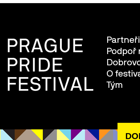
Partneři
Podpoř 
Dobrovo
O festiv
Tým
DO