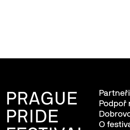
Partneři
Podpoř 
Dobrovo
O festiv