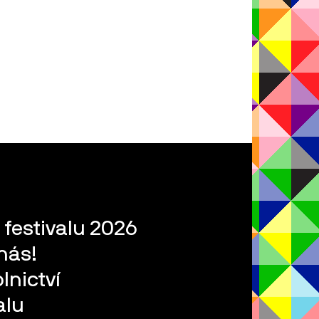
 festivalu 2026
nás!
lnictví
alu