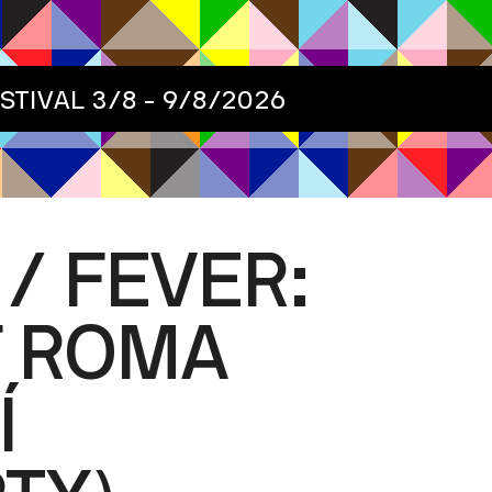
ESTIVAL
3/8 - 9/8/2026
/ FEVER:
F ROMA
Í