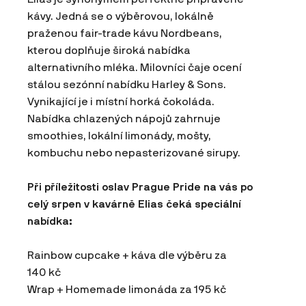
kávy. Jedná se o výběrovou, lokálně
praženou fair-trade kávu Nordbeans,
kterou doplňuje široká nabídka
alternativního mléka. Milovníci čaje ocení
stálou sezónní nabídku Harley & Sons.
Vynikající je i místní horká čokoláda.
Nabídka chlazených nápojů zahrnuje
smoothies, lokální limonády, mošty,
kombuchu nebo nepasterizované sirupy.
Při příležitosti oslav Prague Pride na vás po
celý srpen v kavárně Elias čeká speciální
nabídka:
Rainbow cupcake + káva dle výběru za
140 kč
Wrap + Homemade limonáda za 195 kč