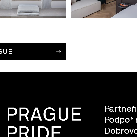
GUE
Partneři
Podpoř 
Dobrovo