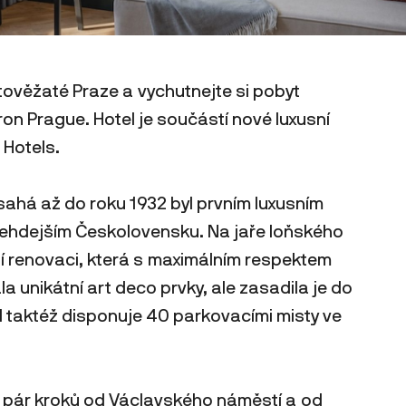
tověžaté Praze a vychutnejte si pobyt
ron Prague. Hotel je součástí nové luxusní
 Hotels.
 sahá až do roku 1932 byl prvním luxusním
ehdejším Českolovensku. Na jaře loňského
í renovaci, která s maximálním respektem
la unikátní art deco prvky, ale zasadila je do
 taktéž disponuje 40 parkovacími misty ve
jen pár kroků od Václavského náměstí a od